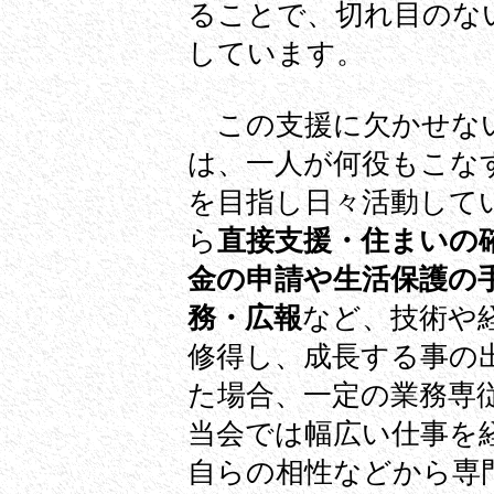
ることで、切れ目のな
しています。
この支援に欠かせない
は、一人が何役もこな
を目指し日々活動して
ら
直接支援・住まいの
金の申請や生活保護の
務・広報
など、技術や
修得し、成長する事の
た場合、一定の業務専
当会では幅広い仕事を
自らの相性などから専