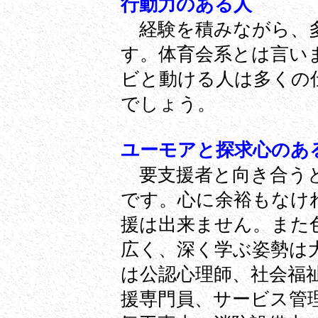
行動力のある人
経験を積みながら、多
す。体育会系とは言い
ビと動ける人は多くの
でしょう。
ユーモアと探求心のあ
要支援者と向き合うと
です。心に余裕もなけ
援は出来ません。また
広く、深く学ぶ姿勢は
は公認心理師、社会福
援専門員、サービス管