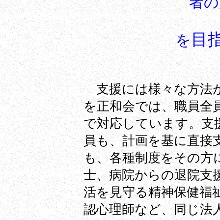
者の
目
を
支援には様々な方法が
を正和会では、職員全
で対応しています。支
員も、計画を基に直接
も、各種制度をその方
士、病院からの退院支
活を見守る精神保健福
認心理師など、同じ法