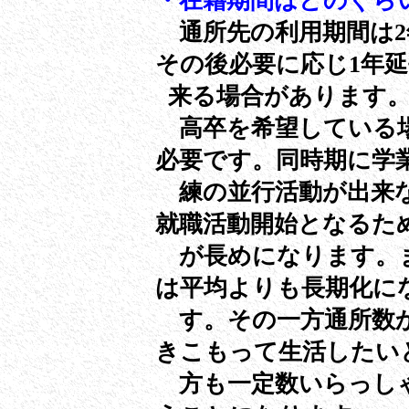
・在籍期間はどのぐら
通所先の利用期間は2
その後必要に応じ1年
来る場合があります
高卒を希望している場
必要です。同時期に学
練の並行活動が出来な
就職活動開始となるた
が長めになります。ま
は平均よりも長期化に
す。その一方通所数か
きこもって生活したい
方も一定数いらっしゃ