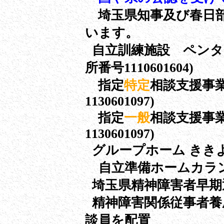
埼玉県知事及び春日部
います。
自立訓練施設
所番号1110601604)
指定
特定
相談支援事
1130601097)
指定
一般
相談支援事
1130601097)
グループホーム ききよう 
自立準備ホームカラ
埼玉県精神障害者早期
精神障害関係従事者養
談員を配置